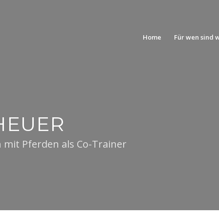
Home
Für wen sind 
HEUER
ach mit Pfer­den als Co-Trainer