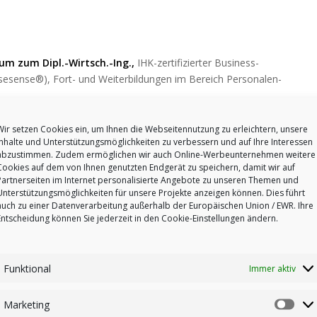
­um zum Dipl.-Wirtsch.-Ing.,
IHK-zer­ti­fiziert­er Busi­ness-
s­esense®), Fort- und Weit­er­bil­dun­gen im Bere­ich Per­son­alen­
Wir setzen Cookies ein, um Ihnen die Webseitennutzung zu erleichtern, unsere
Inhalte und Unterstützungsmöglichkeiten zu verbessern und auf Ihre Interessen
abzustimmen. Zudem ermöglichen wir auch Online-Werbeunternehmen weitere
Cookies auf dem von Ihnen genutzten Endgerät zu speichern, damit wir auf
Partnerseiten im Internet personalisierte Angebote zu unseren Themen und
Unterstützungsmöglichkeiten für unsere Projekte anzeigen können. Dies führt
auch zu einer Datenverarbeitung außerhalb der Europäischen Union / EWR. Ihre
DAS
TEAM
ÜBER
STEPHANIE
IN
Entscheidung können Sie jederzeit in den Cookie-Einstellungen ändern.
SECHS
WORTEN
empathisch
Funktional
Immer aktiv
kom­mu­nika­tiv
humor­voll
Marketing
Mark
ziel­stre­big