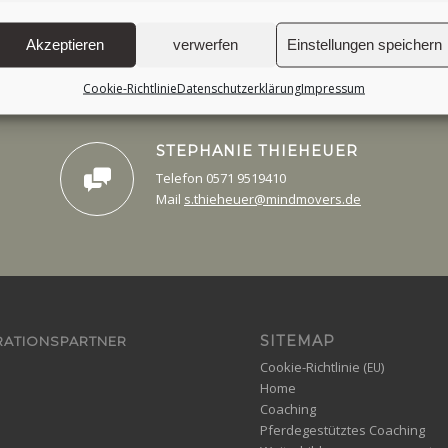
schnell im Kopf
Akzeptieren
verwerfen
Einstellungen speichern
ver­lässlich
Cookie-Richtlinie
Datenschutzerklärung
Impressum
STEPHANIE
THIEHEUER
Tele­fon 0571 9519410
Mail
s.thieheuer@mindmovers.de
SITEMAP
ATIONSPARTNER
Cookie-Richtlinie (
)
EU
Home
Coaching
Pferdegestütztes Coaching