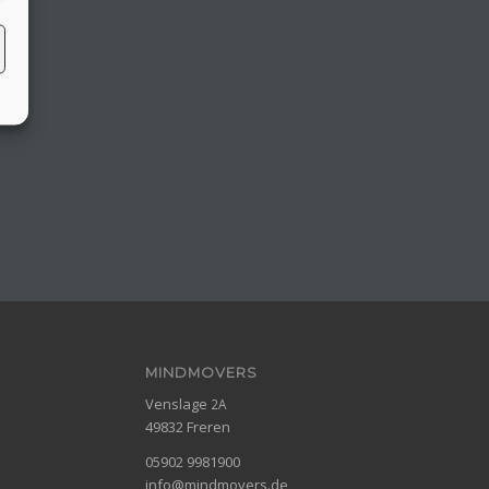
MINDMOVERS
Venslage
2A
49832 Freren
05902 9981900
info@mindmovers.de