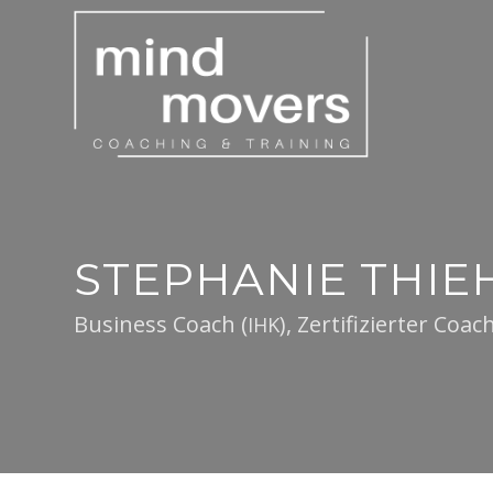
STEPHANIE THIE
Busi­ness Coach (
), Zer­ti­fiziert­er Co
IHK