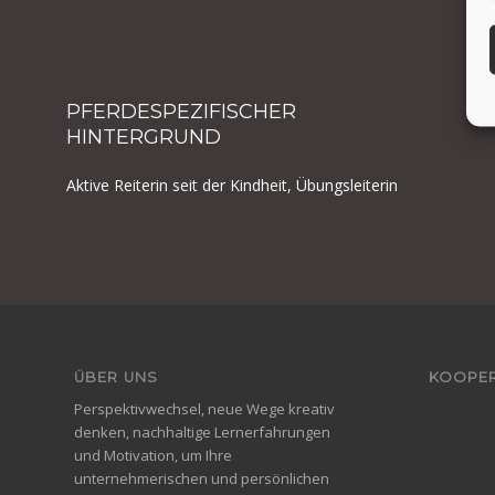
PFERDESPEZIFISCHER
HINTERGRUND
Aktive Rei­t­erin seit der Kind­heit, Übungsleiterin
ÜBER
UNS
KOOPER
Per­spek­tivwech­sel, neue Wege kreativ
denken, nach­haltige Lern­er­fahrun­gen
und Moti­va­tion, um Ihre
unternehmerischen und per­sön­lichen