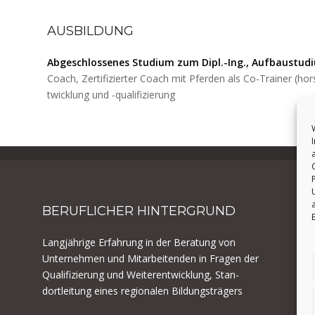
AUSBILDUNG
Abgeschlossenes Studi­um zum Dipl.-Ing., Auf­baus­tudi
Coach, Zer­ti­fiziert­er Coach mit Pfer­den als Co-Train­er (hor
twick­lung und ‑qual­i­fizierung
BERUFLICHER
HINTERGRUND
Langjährige Erfahrung in der Beratung von
Unternehmen und Mitar­bei­t­en­den in Fra­gen der
Qual­i­fizierung und Weit­er­en­twick­lung, Stan­
dortleitung eines regionalen Bildungsträgers